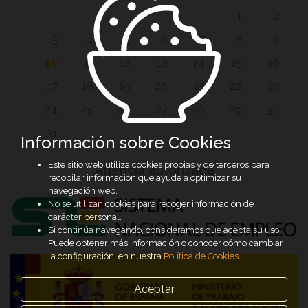
1
2
3
4
5
6
7
8
9
10
11
12
13
14
15
16
17
18
19
20
21
22
23
24
25
26
27
28
29
30
31
Información sobre Cookies
Este sitio web utiliza cookies propias y de terceros para
Agencia autorizada
recopilar información que ayude a optimizar su
navegación web.
No se utilizan cookies para recoger información de
carácter personal.
Si continúa navegando, consideramos que acepta su uso.
Puede obtener más información o conocer cómo cambiar
la configuración, en nuestra
Política de Cookies
.
Aceptar