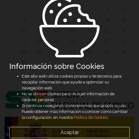
1
2
3
4
5
6
7
8
9
10
11
12
13
14
15
16
17
18
19
20
21
22
23
24
25
26
27
28
29
30
31
Información sobre Cookies
Este sitio web utiliza cookies propias y de terceros para
Agencia autorizada
recopilar información que ayude a optimizar su
navegación web.
No se utilizan cookies para recoger información de
carácter personal.
Si continúa navegando, consideramos que acepta su uso.
Puede obtener más información o conocer cómo cambiar
la configuración, en nuestra
Política de Cookies
.
Aceptar