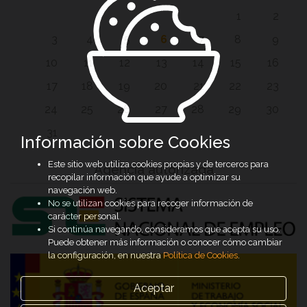
1
2
3
4
5
6
7
8
9
10
11
12
13
14
15
16
17
18
19
20
21
22
23
24
25
26
27
28
29
30
31
Información sobre Cookies
Este sitio web utiliza cookies propias y de terceros para
Agencia autorizada
recopilar información que ayude a optimizar su
navegación web.
No se utilizan cookies para recoger información de
carácter personal.
Si continúa navegando, consideramos que acepta su uso.
Puede obtener más información o conocer cómo cambiar
la configuración, en nuestra
Política de Cookies
.
Aceptar