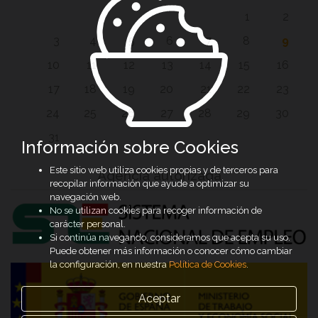
1
2
3
4
5
6
7
8
9
10
11
12
13
14
15
16
17
18
19
20
21
22
23
24
25
26
27
28
29
30
31
Información sobre Cookies
Este sitio web utiliza cookies propias y de terceros para
Agencia autorizada
recopilar información que ayude a optimizar su
navegación web.
No se utilizan cookies para recoger información de
carácter personal.
Si continúa navegando, consideramos que acepta su uso.
Puede obtener más información o conocer cómo cambiar
la configuración, en nuestra
Política de Cookies
.
Aceptar