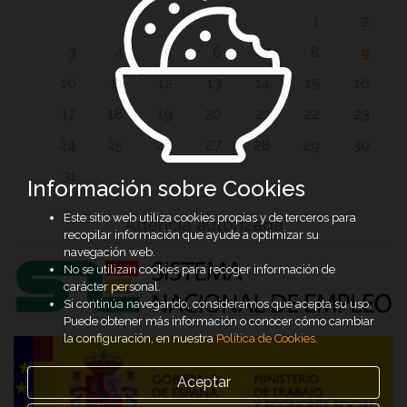
1
2
3
4
5
6
7
8
9
10
11
12
13
14
15
16
17
18
19
20
21
22
23
24
25
26
27
28
29
30
31
Información sobre Cookies
Este sitio web utiliza cookies propias y de terceros para
Agencia autorizada
recopilar información que ayude a optimizar su
navegación web.
No se utilizan cookies para recoger información de
carácter personal.
Si continúa navegando, consideramos que acepta su uso.
Puede obtener más información o conocer cómo cambiar
la configuración, en nuestra
Política de Cookies
.
Aceptar